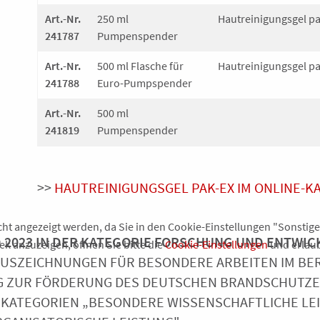
Art.-Nr.
250 ml
Hautreinigungsgel pa
241787
Pumpenspender
Art.-Nr.
500 ml Flasche für
Hautreinigungsgel pa
241788
Euro-Pumpspender
Art.-Nr.
500 ml
241819
Pumpenspender
>>
HAUTREINIGUNGSGEL PAK-EX IM ONLINE-K
ht angezeigt werden, da Sie in den Cookie-Einstellungen "Sonstige
D 2023 IN DER KATEGORIE FORSCHUNG UND ENTW
k anzuzeigen, öffnen Sie bitte die
Cookie-Einstellungen
und erlaub
USZEICHNUNGEN FÜR BESONDERE ARBEITEN IM BE
G ZUR FÖRDERUNG DES DEUTSCHEN BRANDSCHUTZES E
I KATEGORIEN „BESONDERE WISSENSCHAFTLICHE LE