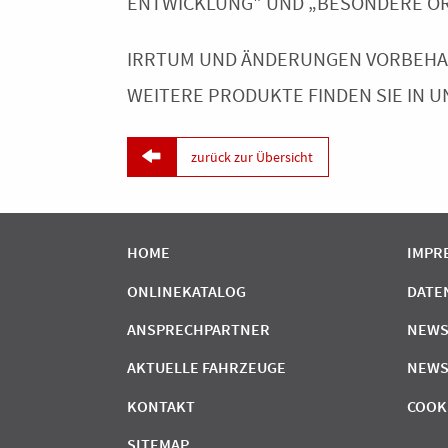
ENTWICKLUNG" UND „BESONDERE OR
IRRTUM UND ÄNDERUNGEN VORBEHAL
WEITERE PRODUKTE FINDEN SIE IN 

zurück zur Übersicht
HOME
IMPR
ONLINEKATALOG
DATE
ANSPRECHPARTNER
NEWS
AKTUELLE FAHRZEUGE
NEWS
KONTAKT
COOK
SITEMAP