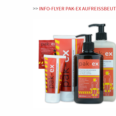
>>
INFO-FLYER PAK-EX AUFREISSBEU