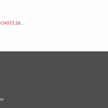
SCHUTZ.DE
.
de