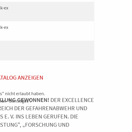
k-ex
k-ex
ATALOG ANZEIGEN
s" nicht erlaubt haben.
ICKLUNG GEWONNEN!
DER EXCELLENCE
en "Sonstiges".
REICH DER GEFAHRENABWEHR UND
. V. INS LEBEN GERUFEN. DIE
ISTUNG", „FORSCHUNG UND