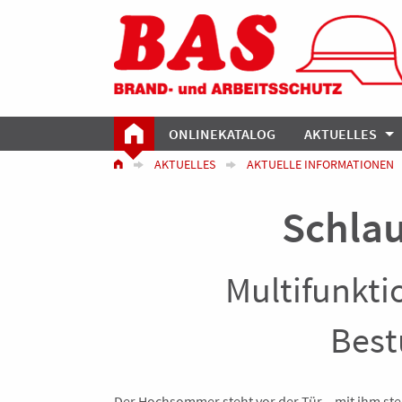
ONLINEKATALOG
AKTUELLES
AKTUELLES
AKTUELLE INFORMATIONEN
Schlau
Multifunkti
Best
Der Hochsommer steht vor der Tür – mit ihm st