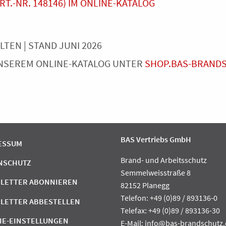
T.-NR. 148146) IM ONLINE-KATALOG
EN | STAND JUNI 2026
UNSEREM ONLINE-KATALOG UNTER
SHOP.BAS-BRAND
BAS Vertriebs GmbH
ESSUM
Brand- und Arbeitsschutz
NSCHUTZ
Semmelweisstraße 8
LETTER ABONNIEREN
82152 Planegg
Telefon: +49 (0)89 / 893136-0
LETTER ABBESTELLEN
Telefax: +49 (0)89 / 893136-30
IE-EINSTELLUNGEN
E-Mail:
info@bas-brandschutz.