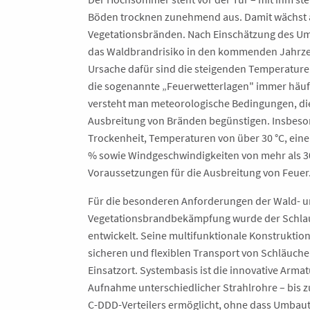
Böden trocknen zunehmend aus. Damit wächst a
Vegetationsbränden. Nach Einschätzung des U
das Waldbrandrisiko in den kommenden Jahrz
Ursache dafür sind die steigenden Temperature
die sogenannte „Feuerwetterlagen" immer häufi
versteht man meteorologische Bedingungen, di
Ausbreitung von Bränden begünstigen. Insbes
Trockenheit, Temperaturen von über 30 °C, eine 
% sowie Windgeschwindigkeiten von mehr als 30
Voraussetzungen für die Ausbreitung von Feuer
Für die besonderen Anforderungen der Wald- 
Vegetationsbrandbekämpfung wurde der Schla
entwickelt. Seine multifunktionale Konstruktio
sicheren und flexiblen Transport von Schläuch
Einsatzort. Systembasis ist die innovative Arma
Aufnahme unterschiedlicher Strahlrohre – bis z
C-DDD-Verteilers ermöglicht, ohne dass Umbau