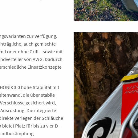
ngsvarianten zur Verfügung.
hträgliche, auch gemischte
it oder ohne Griff – sowie mit
ndverteiler von AWG. Dadurch
terschiedliche Einsatzkonzepte
HÖNIX 3.0 hohe Stabilität mit
itenwand, die über stabile
erschlüsse gesichert wird,
Ausrüstung. Die integrierte
direkte Verlegen der Schläuche
etet Platz für bis zu vier D-
brandbekämpfung