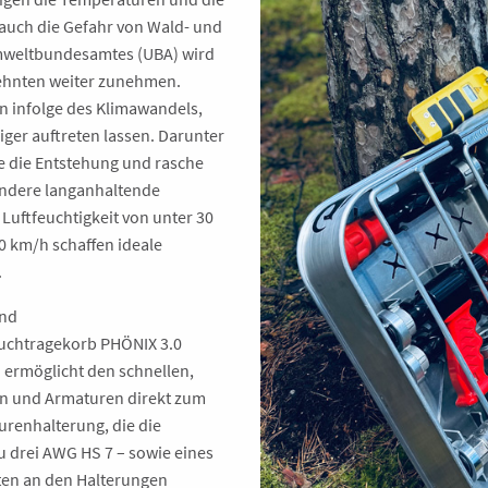
uch die Gefahr von Wald- und
mweltbundesamtes (UBA) wird
ehnten weiter zunehmen.
n infolge des Klimawandels,
ger auftreten lassen. Darunter
e die Entstehung und rasche
ondere langanhaltende
Luftfeuchtigkeit von unter 30
 km/h schaffen ideale
.
und
uchtragekorb PHÖNIX 3.0
n ermöglicht den schnellen,
en und Armaturen direkt zum
turenhalterung, die die
u drei AWG HS 7 – sowie eines
ten an den Halterungen