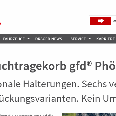
W
FAHRZEUGE
DRÄGER-NEWS
SERVICE
KARRIERE
chtragekorb gfd® Phö
onale Halterungen. Sechs 
ückungsvarianten. Kein U
eigen die Temperaturen und die