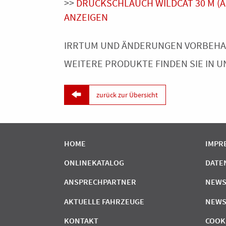
>>
DRUCKSCHLAUCH WILDCAT 30 M (AR
ANZEIGEN
IRRTUM UND ÄNDERUNGEN VORBEHALT
WEITERE PRODUKTE FINDEN SIE IN 

zurück zur Übersicht
HOME
IMPR
ONLINEKATALOG
DATE
ANSPRECHPARTNER
NEWS
AKTUELLE FAHRZEUGE
NEWS
KONTAKT
COOK