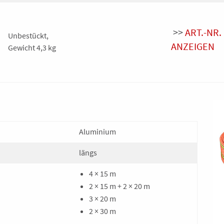
>>
ART.-NR.
Unbestückt,
ANZEIGEN
Gewicht 4,3 kg
Aluminium
längs
4 × 15 m
2 × 15 m + 2 × 20 m
3 × 20 m
2 × 30 m