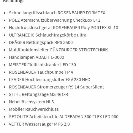
Beladung:
Schnellangriffsschlauch ROSENBAUER FORMTEX
PÖLZ Atemschutzüberwachung CheckBox 5+1
Hochdrucklöschgerät ROSENBAUER Poly PORTEX SL 10
ULTRAMEDIC Schlauchtragekörbe ultra
DRÄGER Rettungspack RPS 3500
Multifunktionsleiter GÜNZBURGER STEIGTECHNIK
Handlampen ADALIT L-3000
MEISTER Flutlichtstrahler LED 130
ROSENBAUER Tauchpumpe TP 4
LEADER Hochleistungslüfter ESV 230 NEO
ROSENBAUER Stromerzeuger RS 14 SuperSilent
STIHL Rettungssäge MS 461-R
Nebellöschsystem NLS
Mobiler Rauchverschluss
SETOLITE Arbeitsleuchte ALDEBARAN 360 FLEX LED 960
VETTER Wassersauger MPS 2.0