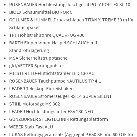
ROSENBAUER Hochleistungslöschgerät POLY PORTEX SL 10
BIOEX Schaummittel BIO FOR C
GOLLMER & HUMMEL Druckschlauch TITAN X-TREME 30 m für
Schlauchpaket
TFT Hohlstrahlrohre QUADRFOG 400
BARTH Einpersonen-Haspel SCHLAUCH mit
Standrohrlagerung
MSA Sicherheitstrupptasche
gfd/VETTER Sprungpolster
MEISTER LED-Flutlichtstrahler LED 130 AC
ROSENBAUER Tauchpumpe NAUTILUS TP 4-1
LEADER Teleskop-Einreißhaken
ROSENBAUER Stromerzeuger RS 14 SUPER SILENT
STIHL Motorsäge MS 362
LEADER Hochleistungslüfter ESV 230 NEO
GÜNZBURGER STEIGTECHNIK Rettungsplattform
WEBER Stab-Fast ALU
LUKAS Rettungsgerätesatz (Aggregat P 650 SE und 600 OE für