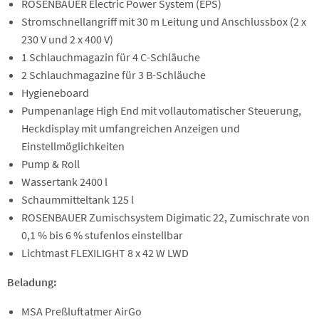
ROSENBAUER Electric Power System (EPS)
Stromschnellangriff mit 30 m Leitung und Anschlussbox (2 x
230 V und 2 x 400 V)
1 Schlauchmagazin für 4 C-Schläuche
2 Schlauchmagazine für 3 B-Schläuche
Hygieneboard
Pumpenanlage High End mit vollautomatischer Steuerung,
Heckdisplay mit umfangreichen Anzeigen und
Einstellmöglichkeiten
Pump & Roll
Wassertank 2400 l
Schaummitteltank 125 l
ROSENBAUER Zumischsystem Digimatic 22, Zumischrate von
0,1 % bis 6 % stufenlos einstellbar
Lichtmast FLEXILIGHT 8 x 42 W LWD
Beladung:
MSA Preßluftatmer AirGo