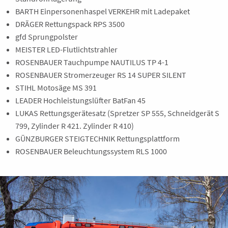
BARTH Einpersonenhaspel VERKEHR mit Ladepaket
DRÄGER Rettungspack RPS 3500
gfd Sprungpolster
MEISTER LED-Flutlichtstrahler
ROSENBAUER Tauchpumpe NAUTILUS TP 4-1
ROSENBAUER Stromerzeuger RS 14 SUPER SILENT
STIHL Motosäge MS 391
LEADER Hochleistungslüfter BatFan 45
LUKAS Rettungsgerätesatz (Spretzer SP 555, Schneidgerät S
799, Zylinder R 421. Zylinder R 410)
GÜNZBURGER STEIGTECHNIK Rettungsplattform
ROSENBAUER Beleuchtungssystem RLS 1000