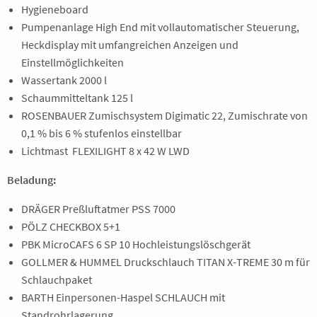
Hygieneboard
Pumpenanlage High End mit vollautomatischer Steuerung,
Heckdisplay mit umfangreichen Anzeigen und
Einstellmöglichkeiten
Wassertank 2000 l
Schaummitteltank 125 l
ROSENBAUER Zumischsystem Digimatic 22, Zumischrate von
0,1 % bis 6 % stufenlos einstellbar
Lichtmast FLEXILIGHT 8 x 42 W LWD
Beladung:
DRÄGER Preßluftatmer PSS 7000
PÖLZ CHECKBOX 5+1
PBK MicroCAFS 6 SP 10 Hochleistungslöschgerät
GOLLMER & HUMMEL Druckschlauch TITAN X-TREME 30 m für
Schlauchpaket
BARTH Einpersonen-Haspel SCHLAUCH mit
Standrohrlagerung